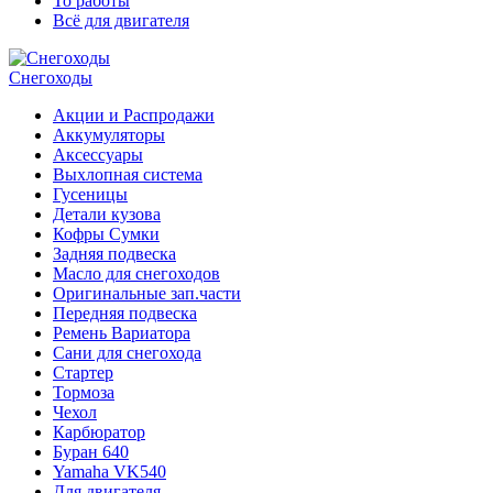
То работы
Всё для двигателя
Снегоходы
Акции и Распродажи
Аккумуляторы
Аксессуары
Выхлопная система
Гусеницы
Детали кузова
Кофры Сумки
Задняя подвеска
Масло для снегоходов
Оригинальные зап.части
Передняя подвеска
Ремень Вариатора
Сани для снегохода
Стартер
Тормоза
Чехол
Карбюратор
Буран 640
Yamaha VK540
Для двигателя