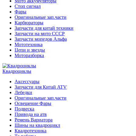
Мото аккумуляторы
Стоп сигнал
Фары
Оригинальные зап.части
Карбюраторы
Запчасти для китай техники
Запчасти на мото СССР
Запчасти мопедов Альфа
Мототехника
Цепи и звезды
Моторазборка
Квадроциклы
Аксессуары
Запчасти для Китай ATV
Лебедки
Оригинальные зап.части
Освещение Фары
Подвеска
Привода на атв
Ремень Вариатора
Шины на квадроцикл
Квадротехника