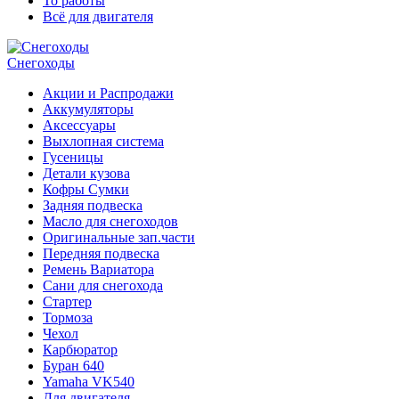
То работы
Всё для двигателя
Снегоходы
Акции и Распродажи
Аккумуляторы
Аксессуары
Выхлопная система
Гусеницы
Детали кузова
Кофры Сумки
Задняя подвеска
Масло для снегоходов
Оригинальные зап.части
Передняя подвеска
Ремень Вариатора
Сани для снегохода
Стартер
Тормоза
Чехол
Карбюратор
Буран 640
Yamaha VK540
Для двигателя