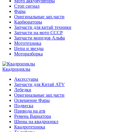
Мото аккумуляторы
Стоп сигнал
Фары
Оригинальные зап.части
Карбюраторы
Запчасти для китай техники
Запчасти на мото СССР
Запчасти мопедов Альфа
Мототехника
Цепи и звезды
Моторазборка
Квадроциклы
Аксессуары
Запчасти для Китай ATV
Лебедки
Оригинальные зап.части
Освещение Фары
Подвеска
Привода на атв
Ремень Вариатора
Шины на квадроцикл
Квадротехника