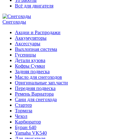
То работы
Всё для двигателя
Снегоходы
Акции и Распродажи
Аккумуляторы
Аксессуары
Выхлопная система
Гусеницы
Детали кузова
Кофры Сумки
Задняя подвеска
Масло для снегоходов
Оригинальные зап.части
Передняя подвеска
Ремень Вариатора
Сани для снегохода
Стартер
Тормоза
Чехол
Карбюратор
Буран 640
Yamaha VK540
Для двигателя