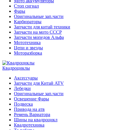
Мото аккумуляторы
Стоп сигнал
Фары
Оригинальные зап.части
Карбюраторы
Запчасти для китай техники
Запчасти на мото СССР
Запчасти мопедов Альфа
Мототехника
Цепи и звезды
Моторазборка
Квадроциклы
Аксессуары
Запчасти для Китай ATV
Лебедки
Оригинальные зап.части
Освещение Фары
Подвеска
Привода на атв
Ремень Вариатора
Шины на квадроцикл
Квадротехника