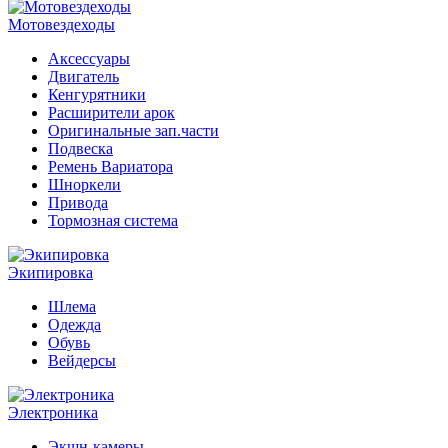
Мотовездеходы
Аксессуары
Двигатель
Кенгурятники
Расширители арок
Оригинальные зап.части
Подвеска
Ремень Вариатора
Шноркели
Привода
Тормозная система
Экипировка
Шлема
Одежда
Обувь
Вейдерсы
Электроника
Экшн-камеры