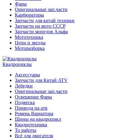
Фары
Оригинальные зап.части
Карбюраторы
Запчасти для китай техники
Запчасти на мото СССР
Запчасти мопедов Альфа
Мототехника
Цепи и звезды
Моторазборка
Квадроциклы
Аксессуары
Запчасти для Китай ATV
Лебедки
Оригинальные зап.части
Освещение Фары
Подвеска
Привода на атв
Ремень Вариатора
Шины на квадроцикл
Квадротехника
То работы
Всё для двигателя