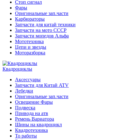
Стоп сигнал
Фары
Оригинальные зап.части
Карбюраторы
Запчасти для китай техники
Запчасти на мото СССР
Запчасти мопедов Альфа
Мототехника
Цепи и звезды
Моторазборка
Квадроциклы
Аксессуары
Запчасти для Китай ATV
Лебедки
Оригинальные зап.части
Освещение Фары
Подвеска
Привода на атв
Ремень Вариатора
Шины на квадроцикл
Квадротехника
То работы