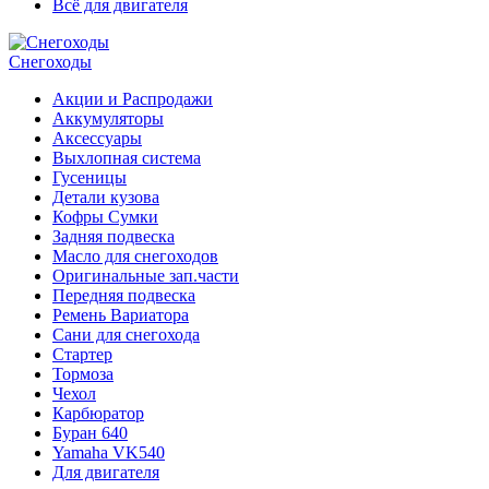
Всё для двигателя
Снегоходы
Акции и Распродажи
Аккумуляторы
Аксессуары
Выхлопная система
Гусеницы
Детали кузова
Кофры Сумки
Задняя подвеска
Масло для снегоходов
Оригинальные зап.части
Передняя подвеска
Ремень Вариатора
Сани для снегохода
Стартер
Тормоза
Чехол
Карбюратор
Буран 640
Yamaha VK540
Для двигателя