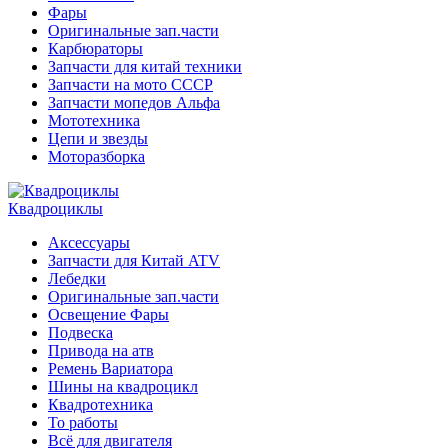
Фары
Оригинальные зап.части
Карбюраторы
Запчасти для китай техники
Запчасти на мото СССР
Запчасти мопедов Альфа
Мототехника
Цепи и звезды
Моторазборка
Квадроциклы
Аксессуары
Запчасти для Китай ATV
Лебедки
Оригинальные зап.части
Освещение Фары
Подвеска
Привода на атв
Ремень Вариатора
Шины на квадроцикл
Квадротехника
То работы
Всё для двигателя