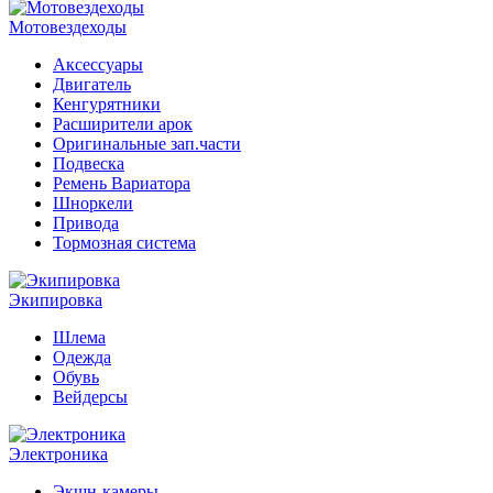
Мотовездеходы
Аксессуары
Двигатель
Кенгурятники
Расширители арок
Оригинальные зап.части
Подвеска
Ремень Вариатора
Шноркели
Привода
Тормозная система
Экипировка
Шлема
Одежда
Обувь
Вейдерсы
Электроника
Экшн-камеры