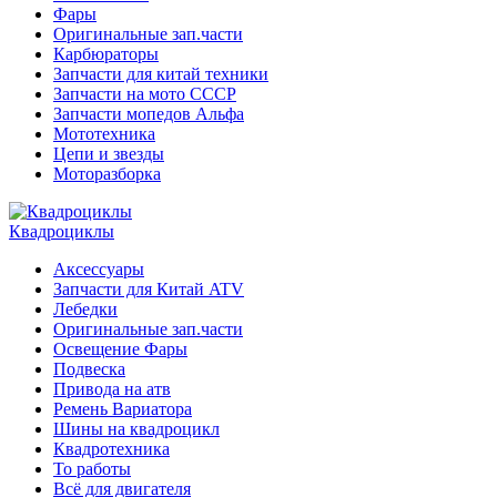
Фары
Оригинальные зап.части
Карбюраторы
Запчасти для китай техники
Запчасти на мото СССР
Запчасти мопедов Альфа
Мототехника
Цепи и звезды
Моторазборка
Квадроциклы
Аксессуары
Запчасти для Китай ATV
Лебедки
Оригинальные зап.части
Освещение Фары
Подвеска
Привода на атв
Ремень Вариатора
Шины на квадроцикл
Квадротехника
То работы
Всё для двигателя