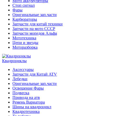
Мото аккумуляторы
Стоп сигнал
Фары
Оригинальные зап.части
Карбюраторы
Запчасти для китай техники
Запчасти на мото СССР
Запчасти мопедов Альфа
Мототехника
Цепи и звезды
Моторазборка
Квадроциклы
Аксессуары
Запчасти для Китай ATV
Лебедки
Оригинальные зап.части
Освещение Фары
Подвеска
Привода на атв
Ремень Вариатора
Шины на квадроцикл
Квадротехника