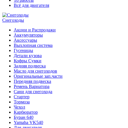
То работы
Всё для двигателя
Снегоходы
Акции и Распродажи
Аккумуляторы
Аксессуары
Выхлопная система
Гусеницы
Детали кузова
Кофры Сумки
Задняя подвеска
Масло для снегоходов
Оригинальные зап.части
Передняя подвеска
Ремень Вариатора
Сани для снегохода
Стартер
Тормоза
Чехол
Карбюратор
Буран 640
Yamaha VK540
Для двигателя