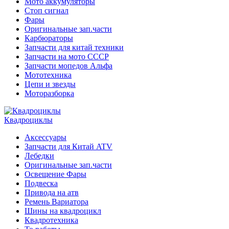
Мото аккумуляторы
Стоп сигнал
Фары
Оригинальные зап.части
Карбюраторы
Запчасти для китай техники
Запчасти на мото СССР
Запчасти мопедов Альфа
Мототехника
Цепи и звезды
Моторазборка
Квадроциклы
Аксессуары
Запчасти для Китай ATV
Лебедки
Оригинальные зап.части
Освещение Фары
Подвеска
Привода на атв
Ремень Вариатора
Шины на квадроцикл
Квадротехника