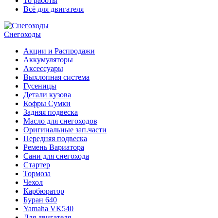
То работы
Всё для двигателя
Снегоходы
Акции и Распродажи
Аккумуляторы
Аксессуары
Выхлопная система
Гусеницы
Детали кузова
Кофры Сумки
Задняя подвеска
Масло для снегоходов
Оригинальные зап.части
Передняя подвеска
Ремень Вариатора
Сани для снегохода
Стартер
Тормоза
Чехол
Карбюратор
Буран 640
Yamaha VK540
Для двигателя