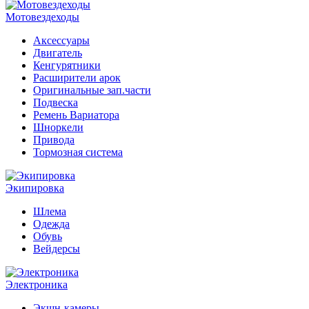
Мотовездеходы
Аксессуары
Двигатель
Кенгурятники
Расширители арок
Оригинальные зап.части
Подвеска
Ремень Вариатора
Шноркели
Привода
Тормозная система
Экипировка
Шлема
Одежда
Обувь
Вейдерсы
Электроника
Экшн-камеры