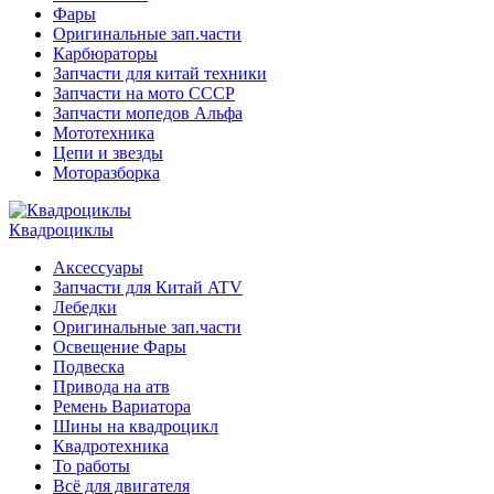
Фары
Оригинальные зап.части
Карбюраторы
Запчасти для китай техники
Запчасти на мото СССР
Запчасти мопедов Альфа
Мототехника
Цепи и звезды
Моторазборка
Квадроциклы
Аксессуары
Запчасти для Китай ATV
Лебедки
Оригинальные зап.части
Освещение Фары
Подвеска
Привода на атв
Ремень Вариатора
Шины на квадроцикл
Квадротехника
То работы
Всё для двигателя