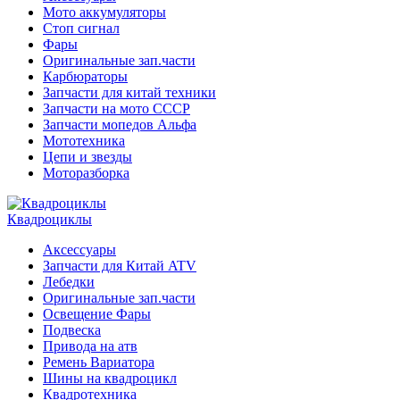
Мото аккумуляторы
Стоп сигнал
Фары
Оригинальные зап.части
Карбюраторы
Запчасти для китай техники
Запчасти на мото СССР
Запчасти мопедов Альфа
Мототехника
Цепи и звезды
Моторазборка
Квадроциклы
Аксессуары
Запчасти для Китай ATV
Лебедки
Оригинальные зап.части
Освещение Фары
Подвеска
Привода на атв
Ремень Вариатора
Шины на квадроцикл
Квадротехника