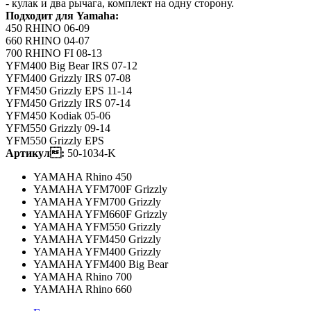
- кулак и два рычага, комплект на одну сторону.
Подходит для Yamaha:
450 RHINO 06-09
660 RHINO 04-07
700 RHINO FI 08-13
YFM400 Big Bear IRS 07-12
YFM400 Grizzly IRS 07-08
YFM450 Grizzly EPS 11-14
YFM450 Grizzly IRS 07-14
YFM450 Kodiak 05-06
YFM550 Grizzly 09-14
YFM550 Grizzly EPS
Артикул:
50-1034-K
YAMAHA Rhino 450
YAMAHA YFM700F Grizzly
YAMAHA YFM700 Grizzly
YAMAHA YFM660F Grizzly
YAMAHA YFM550 Grizzly
YAMAHA YFM450 Grizzly
YAMAHA YFM400 Grizzly
YAMAHA YFM400 Big Bear
YAMAHA Rhino 700
YAMAHA Rhino 660