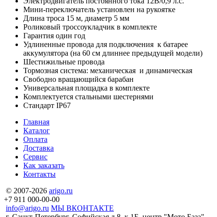
Электродвигатель постоянного тока 12В/0,9 л.с.
Мини-переключатель установлен на рукоятке
Длина троса 15 м, диаметр 5 мм
Роликовый троссоукладчик в комплекте
Гарантия один год
Удлиненные провода для подключения к батарее
аккумулятора (на 60 см длиннее предыдущей модели)
Шестижильные провода
Тормозная система: механическая и динамическая
Свободно вращающийся барабан
Универсальная площадка в комплекте
Комплектуется стальными шестернями
Cтандарт IP67
Главная
Каталог
Оплата
Доставка
Сервис
Как заказать
Контакты
© 2007-2026
arigo.ru
+7 911 000-00-00
info@arigo.ru
МЫ ВКОНТАКТЕ
г. Санкт-Петербург, Софийская д.8, к.1Б, центр "Мото База"