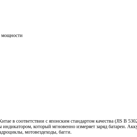
 мощности
ае в соответствии c японским стандартом качества (JIS В 530
ны индикатором, который мгновенно измеряет заряд батареи. А
адроциклы, мотовездеходы, багги.