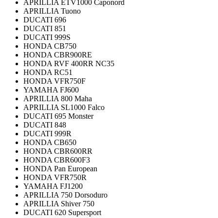
APRILLIA ETV1000 Caponord
APRILLIA Tuono
DUCATI 696
DUCATI 851
DUCATI 999S
HONDA CB750
HONDA CBR900RE
HONDA RVF 400RR NC35
HONDA RC51
HONDA VFR750F
YAMAHA FJ600
APRILLIA 800 Maha
APRILLIA SL1000 Falco
DUCATI 695 Monster
DUCATI 848
DUCATI 999R
HONDA CB650
HONDA CBR600RR
HONDA CBR600F3
HONDA Pan European
HONDA VFR750R
YAMAHA FJ1200
APRILLIA 750 Dorsoduro
APRILLIA Shiver 750
DUCATI 620 Supersport