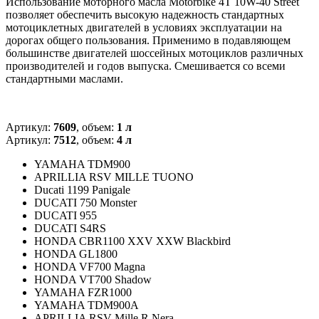
Использование моторного масла Motorbike 4T 10W-40 Street
позволяет обеспечить высокую надежность стандартных
мотоциклетных двигателей в условиях эксплуатации на
дорогах общего пользования. Применимо в подавляющем
большинстве двигателей шоссейных мотоциклов различных
производителей и годов выпуска. Смешивается со всеми
стандартными маслами.
Артикул:
7609
, объем:
1 л
Артикул:
7512
, объем:
4 л
YAMAHA TDM900
APRILLIA RSV MILLE TUONO
Ducati 1199 Panigale
DUCATI 750 Monster
DUCATI 955
DUCATI S4RS
HONDA CBR1100 XXV XXW Blackbird
HONDA GL1800
HONDA VF700 Magna
HONDA VT700 Shadow
YAMAHA FZR1000
YAMAHA TDM900A
APRILLIA RSV Mille R Nera