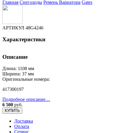
Главная
Снегоходы
Ремень Вариатора
Gates
АРТИКУЛ
48G4246
Характеристики
Описание
Длина: 1108 мм
Ширина: 37 мм
Оригинальные номера:
417300197
Подробное описание…
6 500
руб.
КУПИТЬ
Доставка
Оплата
Сервис