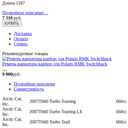
Длина 1187
Подробное описание…
7 310
руб.
КУПИТЬ
Доставка
Оплата
Сервис
Рекомендуемые товары
Ремень вариатора карбон для Polaris RMK Switchback
9 000
руб.
Подробное описание
Совместимость
Arctic Cat,
2007
T660 Turbo Touring
660cc
Inc.
Arctic Cat,
2007
T660 Turbo Touring LE
660cc
Inc.
Arctic Cat,
2007
T660 Turbo Trail
660cc
Inc.