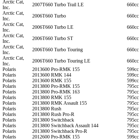
Arctic Cat,
2007
T660 Turbo Trail LE
660cc
Inc.
Arctic Cat,
2006
T660 Turbo
660cc
Inc.
Arctic Cat,
2006
T660 Turbo LE
660cc
Inc.
Arctic Cat,
2006
T660 Turbo ST
660cc
Inc.
Arctic Cat,
2006
T660 Turbo Touring
660cc
Inc.
Arctic Cat,
2006
T660 Turbo Touring LE
660cc
Inc.
Polaris
2013
600 Pro-RMK 155
599cc
Polaris
2013
600 RMK 144
599cc
Polaris
2013
600 RMK 155
599cc
Polaris
2013
800 Pro-RMK 155
795cc
Polaris
2013
800 Pro-RMK 163
795cc
Polaris
2013
800 RMK 155
795cc
Polaris
2013
800 RMK Assault 155
795cc
Polaris
2013
800 Rush
795cc
Polaris
2013
800 Rush Pro-R
795cc
Polaris
2013
800 Switchback
795cc
Polaris
2013
800 Switchback Assault 144
795cc
Polaris
2013
800 Switchback Pro-R
795cc
Polaris
2012
600 Pro-RMK 155
599cc