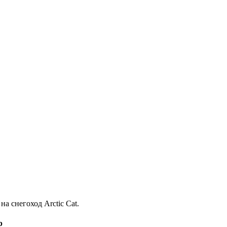
а снегоход Arctic Cat.
р