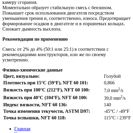
камеру сгорания.
Моментально образует стабильную смесь с бензином.
Повышает срок использования двигателя посредством
уменьшения трения и, соответственно, износа. Предотвращает
формирование осадков в двигателе и в поршневых кольцах.
Снижает дымность выхлопа.
Рекомендации по применению
Смесь: от 2% до 4% (50:1 или 25:1) в соответствии с
рекомендациями конструкторов, или же по своему
усмотрению.
Физико-химические данные
Цвет, визуально:
Голубой
Плотность при 15°C (59°F), NFT 60 101:
0,866
2
Вязкость при 100°C (212°F), NFT 60 100:
7,0 mm
/s
2
Вязкость при 40°C (104°F), NFT 60 100:
39,0 mm
/s
Индекс вязкости, NFT 60 136:
140
Точка изменения текучести, ASTM D97:
-45°C / -49°F
Точка вспышки, NFT 60 118:
115°C / 239°F
Главная