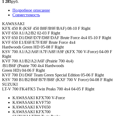
1 285
руб.
Подробное описание
Совместимость
KAWASAKI
KFX 450 R (KSF 450 B8F/B9F/BAF) 08-10 F Right
KVF 650 A1/A2/B2 02-03 F Right
KVF 650 D1/D6F/D7F/D8F/DAF Brute Force 4x4 05-10 F Right
KVF 650 E1/E6F/E7F/E8F Brute Force 4x4
Hardwoods Green HD 05-08 F Right
KSV 700 A1/A2/A6F/A7F/A8F/A9F (KFX 700 V-Force) 04-09 F
Right
KVF 700 A1/B2/A2/A6F (Prairie 700 4x4)
/B1/B6F (Prairie 700 4x4 Hardwoods
Green HD) 04-06 F Right
KVF 700 D1/D6F Team Green Special Edition 05-06 F Right
KSV 700 B1/B2/B6F/B7F/B8F (KXF 700 V Force) 04-08 F Right
SUZUKI
LT-V 700 FK4/FK5 Twin Peaks 700 4x4 04-05 F Right
KAWASAKI KFX700 V-Force
KAWASAKI KVF750
KAWASAKI KVF650
KAWASAKI KFX700