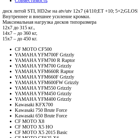
Совместимость
диск литой STI, HD2se на atv/utv 12x7 (4/110;ET +10; 5+2;GL
Внутреннее и внешнее усиление кромки.
Максимальная нагрузка дисков типоразмера
12x7 до 315 кг.,
14x7 – до 360 кг,
15х7 – до 450 кг.
CF MOTO CF500
YAMAHA YFM700F Grizzly
YAMAHA YFM700 R Raptor
YAMAHA YFM700 Grizzly
YAMAHA YFM660R Raptor
YAMAHA YFM660F Grizzly
YAMAHA YFM600FW Grizzly
YAMAHA YFM550 Grizzly
YAMAHA YFM450 Grizzly
YAMAHA YFM400 Grizzly
Kawasaki KFX700
Kawasaki 750 Brute Force
Kawasaki 650 Brute Force
CF MOTO X8
CF MOTO X5 HO
CF MOTO X5 2015 Basic
CF MOTO CF625 X6