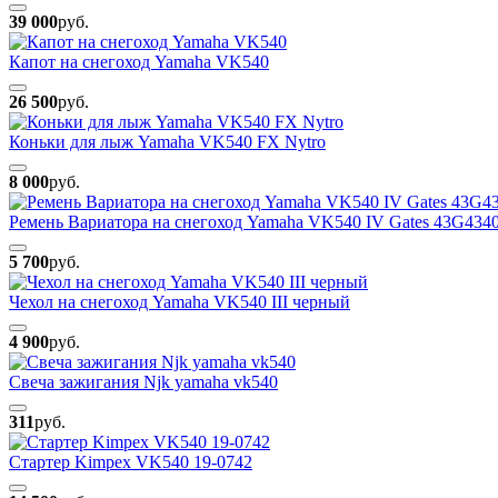
39 000
руб.
Капот на снегоход Yamaha VK540
26 500
руб.
Коньки для лыж Yamaha VK540 FX Nytro
8 000
руб.
Ремень Вариатора на снегоход Yamaha VK540 IV Gates 43G434
5 700
руб.
Чехол на снегоход Yamaha VK540 III черный
4 900
руб.
Свеча зажигания Njk yamaha vk540
311
руб.
Стартер Kimpex VK540 19-0742