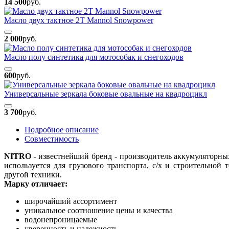
14 500
руб.
Масло двух тактное 2Т Mannol Snowpower
2 000
руб.
Масло полу синтетика для мотособак и снегоходов
600
руб.
Универсальные зеркала боковые овальные на квадроцикл
3 700
руб.
Подробное описание
Совместимость
NITRO
- известнейший бренд - производитель аккумуляторны
используется для грузового транспорта, с/х и строительной
другой техники.
Марку отличает:
широчайший ассортимент
уникальное соотношение цены и качества
водонепроницаемые
уверенность и надежность