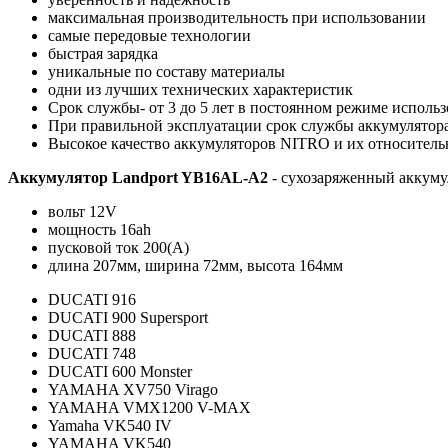
максимальная производительность при использовании
самые передовые технологии
быстрая зарядка
уникальные по составу материалы
одни из лучших технических характеристик
Cрок службы- от 3 до 5 лет в постоянном режиме использ
При правильной эксплуатации срок службы аккумулятора 
Высокое качество аккумуляторов NITRO и их относительн
Аккумулятор Landport YB16AL-A2
-
сухозаряженный
аккуму
вольт 12V
мощность 16ah
пусковой ток 200(А)
длина 207мм, ширина 72мм, высота 164мм
DUCATI 916
DUCATI 900 Supersport
DUCATI 888
DUCATI 748
DUCATI 600 Monster
YAMAHA XV750 Virago
YAMAHA VMX1200 V-MAX
Yamaha VK540 IV
YAMAHA VK540